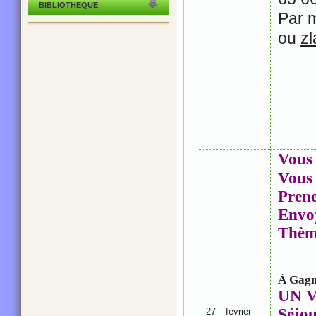
BIBLIOTHEQUE
Par m
ou
z
Vous 
Vous 
Prene
Envo
Thèm
À Gagn
UN 
Séjou
27 février -