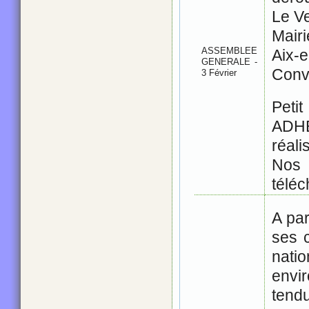
Le V
Mairi
ASSEMBLEE
Aix-
GENERALE -
Conv
3 Février
Petit
ADHÉ
réali
Nos 
télé
A par
ses c
nat
envir
tendu