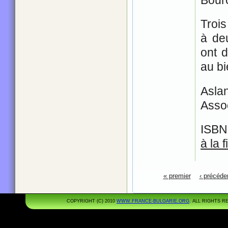
Troi
à de
ont 
au bi
Asla
Assoc
ISBN
à la 
Pages
« premier
‹ précéde
COPYRIGHT (C) 2010
WWW.FRANCE-BULGARIE.ORG
. ALL RIGHTS 