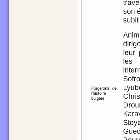
trave
son é
subit
Animé
dirig
leur
les
inte
Sofr
Lyub
Forgerons de
l'histoire
Chri
bulgare
Dro
Karav
Stoy
Guec
Bouro