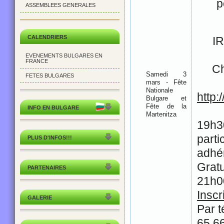
p
ASSEMBLEES GENERALES
CALENDRIERS
IR
EVENEMENTS BULGARES EN
FRANCE
Ch
Samedi 3
FETES BULGARES
mars - Fête
Nationale
http
Bulgare et
Fête de la
INFO EN BULGARE
Martenitza
19h3
part
PLUS D'INFOS!!!
adhé
Gratu
PARTENAIRES
21h0
Inscr
GALERIE
Par t
65 6