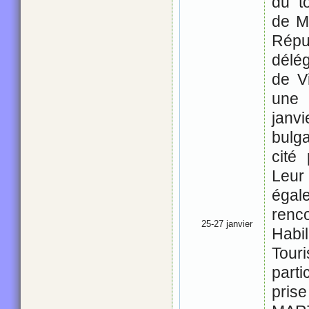
du t
de M
Répu
délég
de V
une 
janv
bulga
cité
Leu
égal
renc
25-27 janvier
Habi
Tour
parti
pris