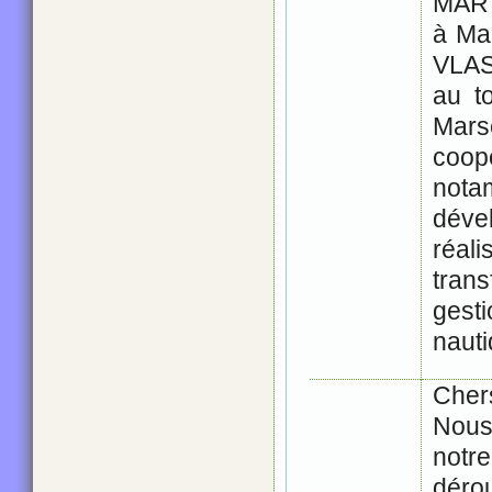
MART
à Ma
VLAS
au t
Mars
coop
not
déve
réal
tran
gest
nauti
Cher
Nous 
notr
déro