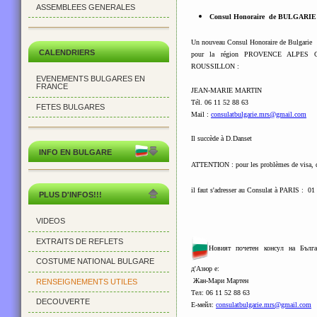
ASSEMBLEES GENERALES
Consul Honoraire de BULGARIE à
Un nouveau Consul Honoraire de Bulgarie
CALENDRIERS
pour la région PROVENCE ALPES
ROUSSILLON :
EVENEMENTS BULGARES EN
FRANCE
JEAN-MARIE MARTIN
Tél. 06 11 52 88 63
FETES BULGARES
Mail :
consulatbulgarie.mrs@gmail.com
Il succède à D.Danset
INFO EN BULGARE
ATTENTION : pour les problèmes de visa, d'
il faut s'adresser au Consulat à PARIS : 01
PLUS D'INFOS!!!
VIDEOS
EXTRAITS DE REFLETS
Новият почетен консул на Бълга
COSTUME NATIONAL BULGARE
д'Азюр e:
Жан-Мари Мартен
RENSEIGNEMENTS UTILES
Тел: 06 11 52 88 63
DECOUVERTE
Е-мeйл:
consulatbulgarie.mrs@gmail.com