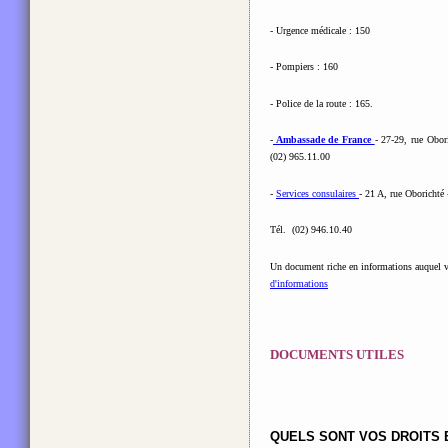
- Urgence médicale : 150
- Pompiers : 160
- Police de la route : 165.
-
Ambassade de France
- 27-29, rue Obor
(02) 965.11.00
-
Services consulaires
- 21 A, rue Oborichté
Tél. (02) 946.10.40
Un document riche en informations auquel 
d'informations
DOCUMENTS UTILES
QUELS SONT VOS DROITS 