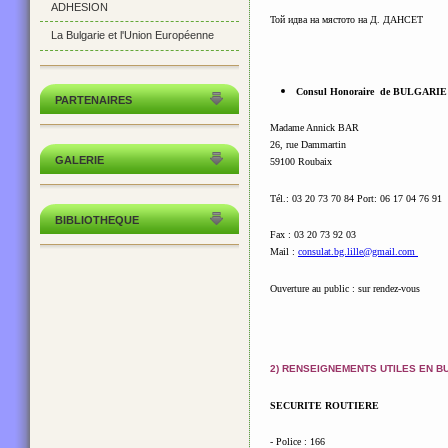
ADHESION
Той идва на мястото на Д. ДАНСЕТ
La Bulgarie et l'Union Européenne
Consul Honoraire de BULGARI
PARTENAIRES
Madame Annick BAR
26, rue Dammartin
GALERIE
59100 Roubaix
Tél.: 03 20 73 70 84 Port: 06 17 04 76 91
BIBLIOTHEQUE
Fax : 03 20 73 92 03
Mail :
consulat.bg.lille@gmail.com
Ouverture au public : sur rendez-vous
2) RENSEIGNEMENTS UTILES
EN B
SECURITE ROUTIERE
- Police : 166