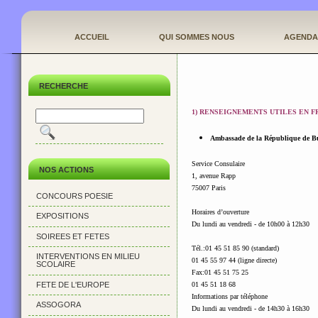
ACCUEIL
QUI SOMMES NOUS
AGENDA
RECHERCHE
1) RENSEIGNEMENTS UTILES EN 
Ambassade de la République de Bu
Service Consulaire
NOS ACTIONS
1, avenue Rapp
75007 Paris
CONCOURS POESIE
Horaires d’ouverture
EXPOSITIONS
Du lundi au vendredi - de 10h00 à 12h30
SOIREES ET FETES
Tél.:01 45 51 85 90 (standard)
INTERVENTIONS EN MILIEU
01 45 55 97 44 (ligne directe)
SCOLAIRE
Fax:01 45 51 75 25
FETE DE L'EUROPE
01 45 51 18 68
Informations par téléphone
ASSOGORA
Du lundi au vendredi - de 14h30 à 16h30