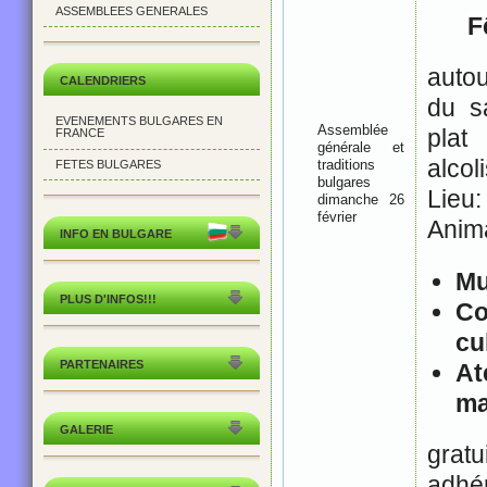
ASSEMBLEES GENERALES
F
autou
CALENDRIERS
du s
EVENEMENTS BULGARES EN
Assemblée
plat
FRANCE
générale et
alcol
traditions
FETES BULGARES
bulgares
Lieu:
dimanche 26
février
Anima
INFO EN BULGARE
Mu
PLUS D'INFOS!!!
Co
cu
PARTENAIRES
At
ma
GALERIE
gratu
adhé