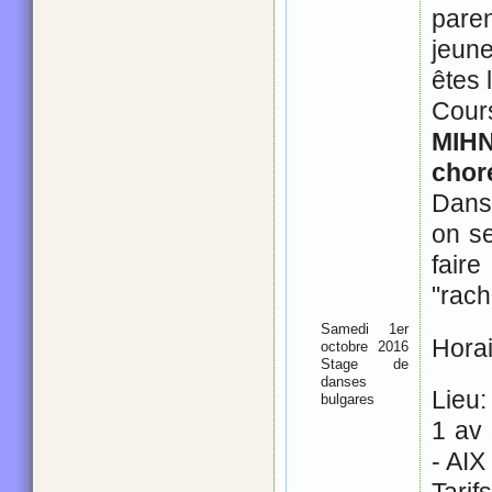
paren
jeune
êtes 
Cou
MIH
chor
Dans
on s
fai
"rach
Samedi 1er
Horai
octobre 2016
Stage de
danses
Lieu:
bulgares
1 av
- AI