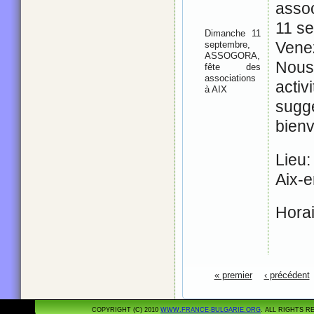
asso
11 s
Dimanche 11
Vene
septembre,
ASSOGORA,
Nous
fête des
associations
act
à AIX
sug
bien
Lieu
Aix-
Hora
Pages
« premier
‹ précédent
COPYRIGHT (C) 2010
WWW.FRANCE-BULGARIE.ORG
. ALL RIGHTS 