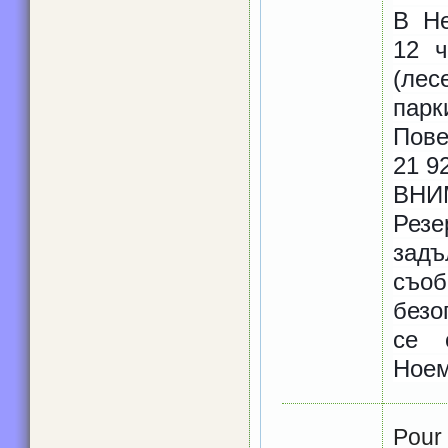
В Не
12 ч
(лес
парк
Пов
21 9
В
Ре
зад
съ
безо
се 
Ное
Pour