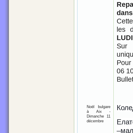
Rep
dansa
Cett
les 
LUDI
Su
uniq
Pour
06 1
Bulle
Коле
Noël bulgare
à Aix -
Dimanche 11
Елат
décembre
–мал