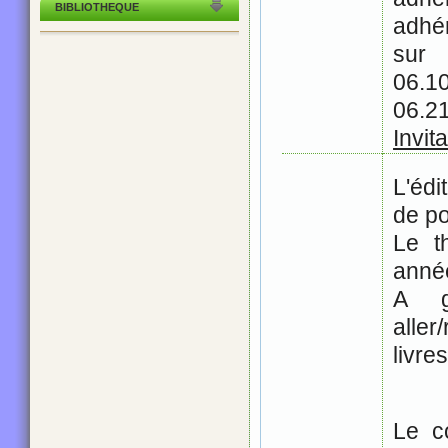
BIBLIOTHEQUE
adhé
sur
06.
06.2
Invit
L'éd
de po
Le t
année
A g
alle
livre
Le c