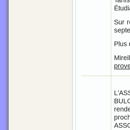
Tari
Étudi
Sur 
sept
Plus 
Mirei
prov
L'A
BUL
re
proc
ASS