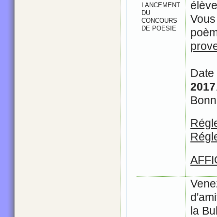
élève
LANCEMENT
DU
Vous
CONCOURS
DE POESIE
poème
prov
Date 
2017
Bonne
Régle
Régle
AFFI
Vene
d'am
la Bu